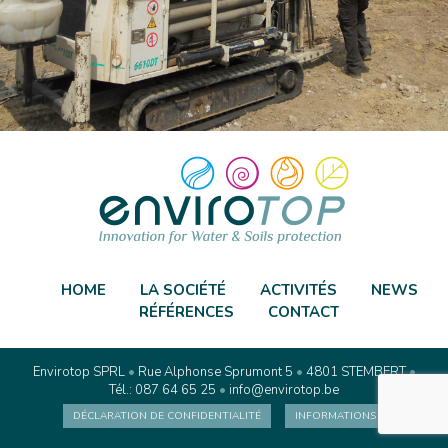
HOME
LA SOCIÉTÉ
ACTIVITÉS
NEWS
RÉFÉRENCES
CONTACT
Envirotop SPRL
•
Rue Alphonse Sprumont 5
•
4801 STEMBERT
•
Tél.: 087 64 65 25
•
info@envirotop.be
DÉCLARATION DE CONFIDENTIALITÉ
INFORMATIONS